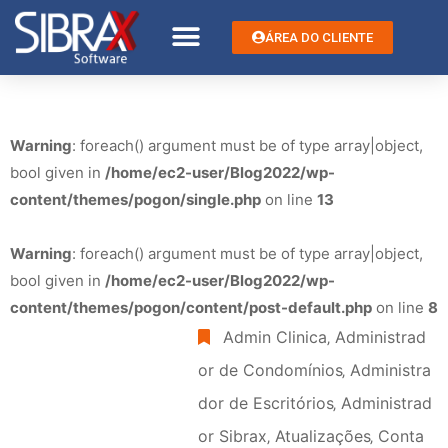
ÁREA DO CLIENTE
Warning
: foreach() argument must be of type array|object,
bool given in
/home/ec2-user/Blog2022/wp-
content/themes/pogon/single.php
on line
13
Warning
: foreach() argument must be of type array|object,
bool given in
/home/ec2-user/Blog2022/wp-
content/themes/pogon/content/post-default.php
on line
8
Admin Clinica
‚
Administrad
or de Condomínios
‚
Administra
dor de Escritórios
‚
Administrad
or Sibrax
‚
Atualizações
‚
Conta