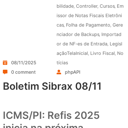
bilidade
‚
Controller
‚
Cursos
‚
Em
issor de Notas Fiscais Eletrôni
cas
‚
Folha de Pagamento
‚
Gere
nciador de Backups
‚
Importad
or de NF-es de Entrada
‚
Legisl
açãoTelaInicial
‚
Livro Fiscal
‚
No
08/11/2025
tícias
0 comment
phpAPI
Boletim Sibrax 08/11
ICMS/PI: Refis 2025
inicia na próxima