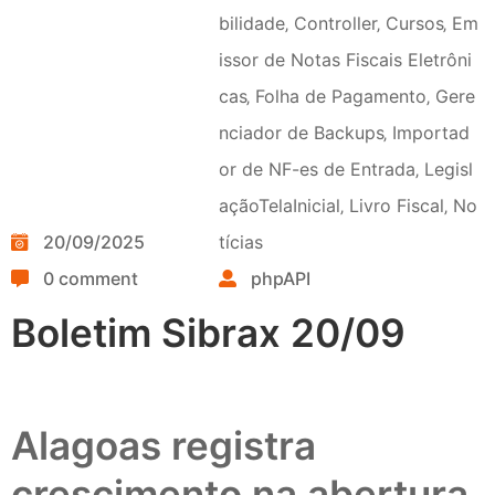
bilidade
‚
Controller
‚
Cursos
‚
Em
issor de Notas Fiscais Eletrôni
cas
‚
Folha de Pagamento
‚
Gere
nciador de Backups
‚
Importad
or de NF-es de Entrada
‚
Legisl
açãoTelaInicial
‚
Livro Fiscal
‚
No
20/09/2025
tícias
0 comment
phpAPI
Boletim Sibrax 20/09
Alagoas registra
crescimento na abertura