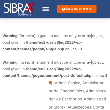
ÁREA DO CLIENTE
Warning
: foreach() argument must be of type array|object,
bool given in
/home/ec2-user/Blog2022/wp-
content/themes/pogon/single.php
on line
13
Warning
: foreach() argument must be of type array|object,
bool given in
/home/ec2-user/Blog2022/wp-
content/themes/pogon/content/post-default.php
on line
8
Admin Clinica
‚
Administrad
or de Condomínios
‚
Administra
dor de Escritórios
‚
Administrad
or Sibrax
‚
Atualizações
‚
Conta