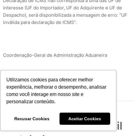
Declaração de ICMS não corresponda a uma das UF de
interesse (UF do Importador, UF do Adquirente e UF de
Despacho), será disponibilizada a mensagem de erro: “UF
inválida para declaração de ICMS”.
Coordenação-Geral de Administração Aduaneira
Fonte:
Utilizamos cookies para oferecer melhor
experiência, melhorar o desempenho, analisar
Siscomex
como você interage em nosso site e
personalizar conteúdo.
Recusar Cookies
Aceitar Cookies
Banco Central do Brasil