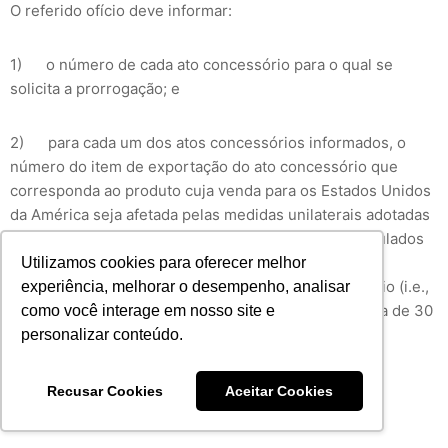
O referido ofício deve informar:
1) o número de cada ato concessório para o qual se
solicita a prorrogação; e
2) para cada um dos atos concessórios informados, o
número do item de exportação do ato concessório que
corresponda ao produto cuja venda para os Estados Unidos
da América seja afetada pelas medidas unilaterais adotadas
por aquele país ou, no caso de atos concessórios titulados
por fabricantes intermediários, o número do item de
Utilizamos cookies para oferecer melhor
exportação que corresponda ao produto intermediário (i.e.,
experiência, melhorar o desempenho, analisar
produtos não incluído no Anexo I da Ordem Executiva de 30
como você interage em nosso site e
de julho de 2025, do governo dos Estados Unidos da
personalizar conteúdo.
América).
Recusar Cookies
Aceitar Cookies
Deverá ser anexado ao mesmo dossiê: