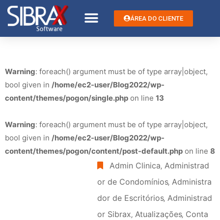
ÁREA DO CLIENTE
Warning
: foreach() argument must be of type array|object,
bool given in
/home/ec2-user/Blog2022/wp-
content/themes/pogon/single.php
on line
13
Warning
: foreach() argument must be of type array|object,
bool given in
/home/ec2-user/Blog2022/wp-
content/themes/pogon/content/post-default.php
on line
8
Admin Clinica
‚
Administrad
or de Condomínios
‚
Administra
dor de Escritórios
‚
Administrad
or Sibrax
‚
Atualizações
‚
Conta