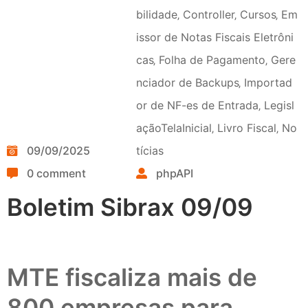
bilidade
‚
Controller
‚
Cursos
‚
Em
issor de Notas Fiscais Eletrôni
cas
‚
Folha de Pagamento
‚
Gere
nciador de Backups
‚
Importad
or de NF-es de Entrada
‚
Legisl
açãoTelaInicial
‚
Livro Fiscal
‚
No
09/09/2025
tícias
0 comment
phpAPI
Boletim Sibrax 09/09
MTE fiscaliza mais de
800 empresas para