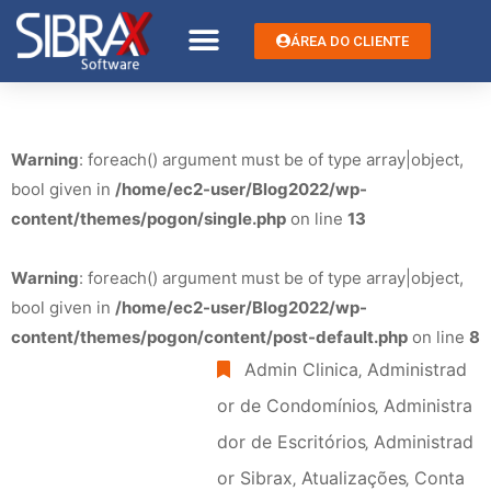
ÁREA DO CLIENTE
Warning
: foreach() argument must be of type array|object,
bool given in
/home/ec2-user/Blog2022/wp-
content/themes/pogon/single.php
on line
13
Warning
: foreach() argument must be of type array|object,
bool given in
/home/ec2-user/Blog2022/wp-
content/themes/pogon/content/post-default.php
on line
8
Admin Clinica
‚
Administrad
or de Condomínios
‚
Administra
dor de Escritórios
‚
Administrad
or Sibrax
‚
Atualizações
‚
Conta