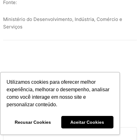
Fonte:
Ministério do Desenvolvimento, Indústria, Comércio e
Serviços
Utilizamos cookies para oferecer melhor
Deixe sua opinião
experiência, melhorar o desempenho, analisar
como você interage em nosso site e
Your email address will not be published.
personalizar conteúdo.
Your Name*
Recusar Cookies
Aceitar Cookies