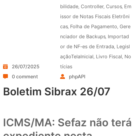
bilidade
‚
Controller
‚
Cursos
‚
Em
issor de Notas Fiscais Eletrôni
cas
‚
Folha de Pagamento
‚
Gere
nciador de Backups
‚
Importad
or de NF-es de Entrada
‚
Legisl
açãoTelaInicial
‚
Livro Fiscal
‚
No
26/07/2025
tícias
0 comment
phpAPI
Boletim Sibrax 26/07
ICMS/MA: Sefaz não terá
expediente nesta