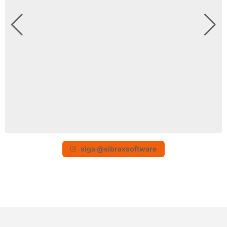
siga @sibraxsoftware