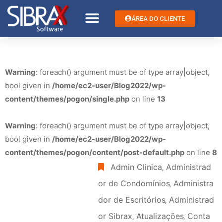
ÁREA DO CLIENTE
Warning
: foreach() argument must be of type array|object,
bool given in
/home/ec2-user/Blog2022/wp-
content/themes/pogon/single.php
on line
13
Warning
: foreach() argument must be of type array|object,
bool given in
/home/ec2-user/Blog2022/wp-
content/themes/pogon/content/post-default.php
on line
8
Admin Clinica
‚
Administrad
or de Condomínios
‚
Administra
dor de Escritórios
‚
Administrad
or Sibrax
‚
Atualizações
‚
Conta