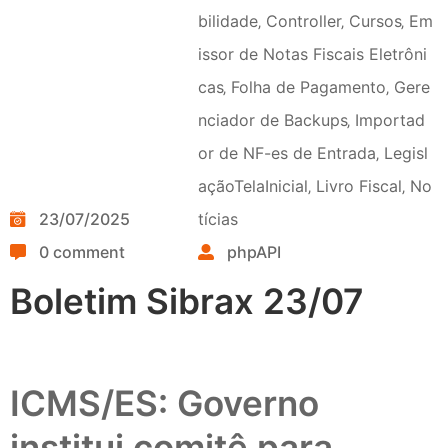
bilidade
‚
Controller
‚
Cursos
‚
Em
issor de Notas Fiscais Eletrôni
cas
‚
Folha de Pagamento
‚
Gere
nciador de Backups
‚
Importad
or de NF-es de Entrada
‚
Legisl
açãoTelaInicial
‚
Livro Fiscal
‚
No
23/07/2025
tícias
0 comment
phpAPI
Boletim Sibrax 23/07
ICMS/ES: Governo
institui comitê para