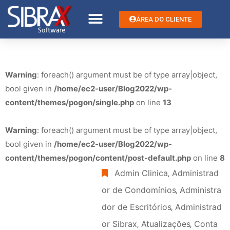
ÁREA DO CLIENTE
Warning
: foreach() argument must be of type array|object,
bool given in
/home/ec2-user/Blog2022/wp-
content/themes/pogon/single.php
on line
13
Warning
: foreach() argument must be of type array|object,
bool given in
/home/ec2-user/Blog2022/wp-
content/themes/pogon/content/post-default.php
on line
8
Admin Clinica
‚
Administrad
or de Condomínios
‚
Administra
dor de Escritórios
‚
Administrad
or Sibrax
‚
Atualizações
‚
Conta