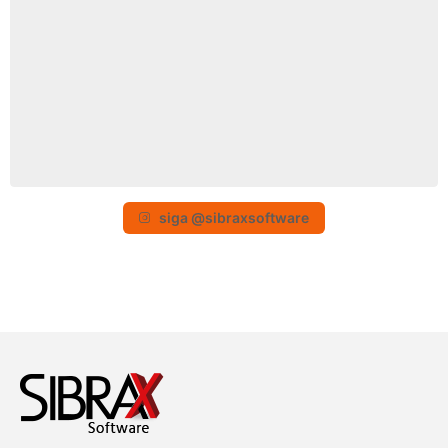
siga @sibraxsoftware