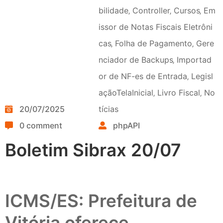
bilidade
‚
Controller
‚
Cursos
‚
Em
issor de Notas Fiscais Eletrôni
cas
‚
Folha de Pagamento
‚
Gere
nciador de Backups
‚
Importad
or de NF-es de Entrada
‚
Legisl
açãoTelaInicial
‚
Livro Fiscal
‚
No
20/07/2025
tícias
0 comment
phpAPI
Boletim Sibrax 20/07
ICMS/ES: Prefeitura de
Vitória oferece