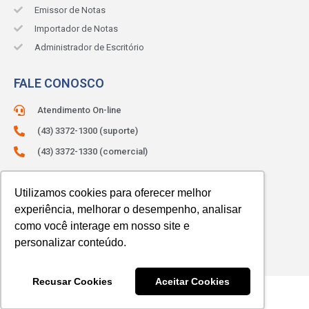
Emissor de Notas
Importador de Notas
Administrador de Escritório
FALE CONOSCO
Atendimento On-line
(43) 3372-1300 (suporte)
(43) 3372-1330 (comercial)
ATENDIMENTO:
Segunda à sexta.
Das 8h às 12h e das 13h às 18h.
Utilizamos cookies para oferecer melhor
experiência, melhorar o desempenho, analisar
como você interage em nosso site e
personalizar conteúdo.
Recusar Cookies
Aceitar Cookies
© 2023 SIBRAX. Todos os direitos reservados.
Com amor
Jana do Marketing