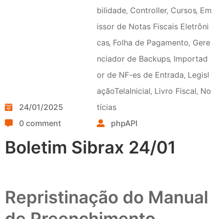
bilidade
‚
Controller
‚
Cursos
‚
Em
issor de Notas Fiscais Eletrôni
cas
‚
Folha de Pagamento
‚
Gere
nciador de Backups
‚
Importad
or de NF-es de Entrada
‚
Legisl
açãoTelaInicial
‚
Livro Fiscal
‚
No
24/01/2025
tícias
0 comment
phpAPI
Boletim Sibrax 24/01
Repristinação do Manual
de Preenchimento