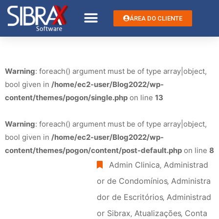
ÁREA DO CLIENTE
Warning
: foreach() argument must be of type array|object,
bool given in
/home/ec2-user/Blog2022/wp-
content/themes/pogon/single.php
on line
13
Warning
: foreach() argument must be of type array|object,
bool given in
/home/ec2-user/Blog2022/wp-
content/themes/pogon/content/post-default.php
on line
8
Admin Clinica
‚
Administrad
or de Condomínios
‚
Administra
dor de Escritórios
‚
Administrad
or Sibrax
‚
Atualizações
‚
Conta