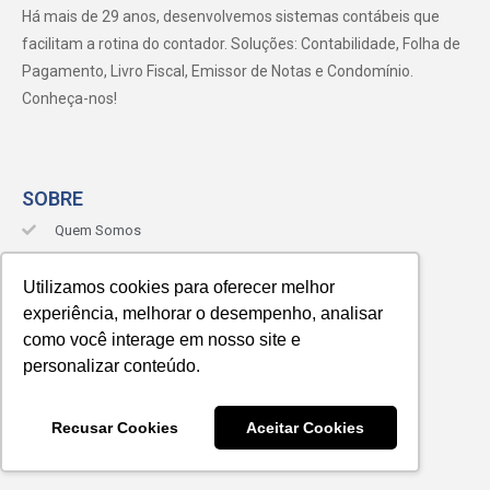
Há mais de 29 anos, desenvolvemos sistemas contábeis que
facilitam a rotina do contador. Soluções: Contabilidade, Folha de
Pagamento, Livro Fiscal, Emissor de Notas e Condomínio.
Conheça-nos!
SOBRE
Quem Somos
Blog
Utilizamos cookies para oferecer melhor
Materiais
experiência, melhorar o desempenho, analisar
Contato
como você interage em nosso site e
Suporte
personalizar conteúdo.
SOFTWARES
Recusar Cookies
Aceitar Cookies
Pacote Contábil
Condomínio